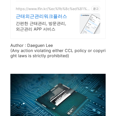
https://www.lfin.kr/%ec%9b%8c%ed%81%a
광고
c%ed%94%8c%eb%9f%ac%ec%8a%a4/
근태외근관리워크플러스
간편한 근태관리, 방문관리,
외근관리 APP 서비스
Author : Daeguen Lee
(Any action violating either CCL policy or copyri
ght laws is strictly prohibited)