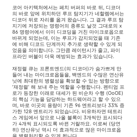
코어 아키텍처에서는 페치 버퍼의 바로 뒤, 디코더
의 바로 앞에 위치하던 루프 탐지기가 네할렘에서는
디코더 뒤로 자리를 옮겨 왔습니다. 그 결과 루프 탐
지기에 저장되는 명령어의 종류도 날것 그대로의 x
86 명령어에서 이미 디코딩을 거친 마이크로옵으로
바뀌게 되었는데, 이는 루프가 감지되었을 때 기존
에 비해 디코드 단계까지 추가로 생략할 수 있게 되
었음을 의미합니다. 그만큼 레이턴시가 줄고, 파이
프라인 버블이 더욱 예방되는 효과가 있습니다.
재정렬 큐는 프론트엔드(의 디코더)가 숨가쁘게 만
들어 내는 마이크로옵들을, 백엔드의 수많은 연산유
닛에 최대한의 병렬성을 확보할 수 있는 방향으로
'재정렬' 해 보내 주는 역할을 수행합니다. 펜티엄 프
로가 등장한 이래로 대세가 된 비순차 수행 (OoOE)
의 핵심 기능을 담당하는 하드웨어라고 할 수 있으
며, 바로 이곳의 용량이 기존 96 엔트리보다 33% 증
가한 128 엔트리가 되었습니다. 비유하자면 테트리
스 게임에서 앞으로 나올 블록이 3개씩만 표시되다
가 4개씩 표시되도록 바뀐 거랄까요. 이로써 (당연
히) 연산유닛 역시 더 효과적으로 많은 마이크로옵
을 병렬처리할 수 있게 됩니다.