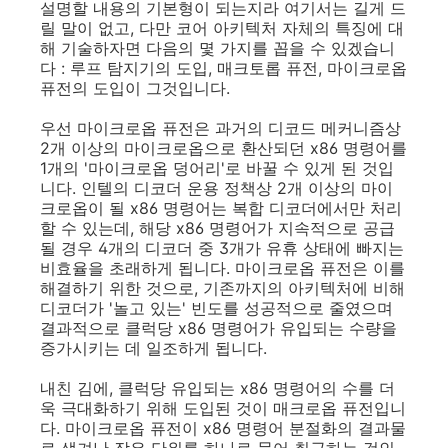
설명할 내용의 기본형이 되는지라 여기서는 길게 드
릴 말이 없고, 다만 코어 아키텍처 자체의 특징에 대
해 기술하자면 다음의 몇 가지를 꼽을 수 있겠습니
다 : 루프 탐지기의 도입, 매크토롭 퓨전, 마이크로옵
퓨전의 도입이 그것입니다.
우선 마이크로옵 퓨전은 과거의 디코드 메커니즘상
2개 이상의 마이크로옵으로 환산되던 x86 명령어를
1개의 '마이크로옵 덩어리'로 바꿀 수 있게 된 것입
니다. 인텔의 디코더 운용 정책상 2개 이상의 마이
크로옵이 될 x86 명령어는 복합 디코더에서만 처리
할 수 있는데, 해당 x86 명령어가 지속적으로 공급
될 경우 4개의 디코더 중 3개가 유휴 상태에 빠지는
비효율을 초래하게 됩니다. 마이크로옵 퓨전은 이를
해결하기 위한 것으로, 기존까지의 아키텍처에 비해
디코더가 '놀고 있는' 빈도를 성공적으로 줄였으며
결과적으로 클럭당 x86 명령어가 유입되는 수량을
증가시키는 데 일조하게 됩니다.
내친 김에, 클럭당 유입되는 x86 명령어의 수를 더
욱 극대화하기 위해 도입된 것이 매크로옵 퓨전입니
다. 마이크로옵 퓨전이 x86 명령어 분절화의 결과물
로 생겨난 작은 단위를 하나로 묶어 취급하는 것인