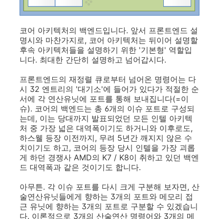
코어 아키텍처의 백엔드입니다. 앞서 프론트엔드 설
명시와 마찬가지로, 코어 아키텍처는 뒤이어 설명할
후속 아키텍처들을 설명하기 위한 '기본형' 역할입
니다. 최대한 간단히 설명하고 넘어갑시다.
프론트엔드의 재정렬 큐로부터 넘어온 명령어는 다
시 32 엔트리의 '대기소'에 들어가 있다가 적절한 순
서에 각 연산유닛에 포트를 통해 보내집니다(=이
슈). 코어의 백엔드는 총 6개의 이슈 포트로 구성되
는데, 이는 당대까지 발표되었던 모든 인텔 아키텍
처 중 가장 넓은 대역폭이기도 하거니와 이후로도,
하스웰 등장 이전까지, 무려 5년간 깨지지 않은 수
치이기도 하고, 코어의 등장 당시 인텔을 가장 괴롭
게 하던 경쟁사 AMD의 K7 / K8이 취하고 있던 백엔
드 대역폭과 같은 것이기도 합니다.
아무튼. 각 이슈 포트를 다시 크게 구분해 보자면, 산
술연산유닛들에게 향하는 3개의 포트와 메모리 접
근 유닛에 향하는 3개의 포트로 구분할 수 있겠습니
다. 이론적으로 3개의 산술연산 명령어와 3개의 메