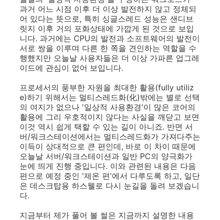
과거 어느 시점 이후 더 이상 발전하지 않고 정체되
어 있다는 뜻으로, 특히 싱글스레드 성능은 샌디브
릿지 이후 거의 포화상태에 가깝게 된 것으로 보입
니다. 과거에는 CPU의 발전과 소프트웨어의 발전이
서로 쌍을 이루며 다른 한 쪽을 견인하는 역할을 수
행했지만 오늘날 사용자들은 더 이상 가파른 업그레
이드에 관심이 없어 보입니다.
프로세서의 풍부한 자원을 최대한 활용(fully utiliz
e)하기 위해서는 멀티스레드화(化)밖에는 별로 선택
의 여지가 없으나 '일상적 사용환경'이 많은 코어의
활용에 그리 우호적이지 않다는 사실을 깨닫고 보면
이것 역시 쉽게 택할 수 있는 길이 아니죠. 반면 서
버/워크스테이션에서는 멀티스레드화가 가져다주는
이득이 상대적으로 큰 편인데, 바로 이 차이 때문에
오늘날 서버/워크스테이션과 일반 PC의 양극화가
눈에 띄게 진행 중입니다. 이와 관련된 내용은 다음
편으로 예정 중인 '제온 편'에서 다루도록 하고, 일단
은 데스크탑용 하스웰로 다시 눈길을 돌려 보겠습니
다.
지금부터 제가 풀어 볼 썰은 지금까지 설명한 내용