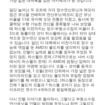
가장 넓은 대역폭을 갖는 아키텍처가 된 것입니다.
일단 늘어난 두 포트에 각각 정수연산유닛과 메모리
접근 유닛을 안배하여 연산유닛:메모리 접근 유닛
비율을 1:1로 유지해 오던 전통은 지켰고, 동시에 한
클럭당 수행 가능한 연산을 종류별로 나눠 보았을
때 하스웰 이전까지는 정수:부동소수점의 비율이 3:
3으로 동률이던 것이 하스웰에서는 4:3이 되어 상대
적으로 정수연산 성능의 보강에 공을 들였음을 알
수 있습니다. 일단 이 대목에서 마찬가지로 정수 성
능에 역점을 둔 AMD의 불도저를 생각하지 않을 수
없는데, 인텔이 실제로 불도저를 염두에 두었든 두
었지 않든, 하스웰의 존재 (구체적으로는 서버 시장
에서의 하스웰의 존재) 가 AMD에 엄청난 압박이 되
리란 점은 자명해 보입니다. 모듈 = 코어를 동격으
로 보았을 때, 1 모듈(코어) 단위에서 가장 넓은 정수
파이프라인을 갖고 있다는 불도저의 유일한 장점에
물타기를 해 버렸으니 말이죠. (하스웰의 등장으로
인해 1 불도저 모듈과 1 하스웰 코어가 갖는 정수 파
이프라인 갯수가 4개씩으로 동일해졌습니다.)
다시 인텔 이야기로 돌아와서, 그렇다고 부동소수점
연산유닛을 인텔이 방치해 두었느냐 하면 그렇지도