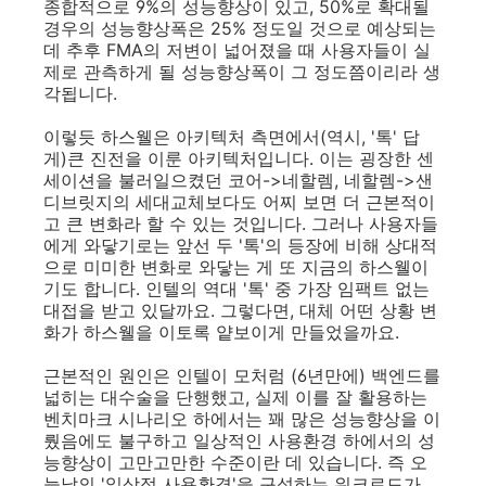
종합적으로 9%의 성능향상이 있고, 50%로 확대될
경우의 성능향상폭은 25% 정도일 것으로 예상되는
데 추후 FMA의 저변이 넓어졌을 때 사용자들이 실
제로 관측하게 될 성능향상폭이 그 정도쯤이리라 생
각됩니다.
이렇듯 하스웰은 아키텍처 측면에서(역시, '톡' 답
게)큰 진전을 이룬 아키텍처입니다. 이는 굉장한 센
세이션을 불러일으켰던 코어->네할렘, 네할렘->샌
디브릿지의 세대교체보다도 어찌 보면 더 근본적이
고 큰 변화라 할 수 있는 것입니다. 그러나 사용자들
에게 와닿기로는 앞선 두 '톡'의 등장에 비해 상대적
으로 미미한 변화로 와닿는 게 또 지금의 하스웰이
기도 합니다. 인텔의 역대 '톡' 중 가장 임팩트 없는
대접을 받고 있달까요. 그렇다면, 대체 어떤 상황 변
화가 하스웰을 이토록 얕보이게 만들었을까요.
근본적인 원인은 인텔이 모처럼 (6년만에) 백엔드를
넓히는 대수술을 단행했고, 실제 이를 잘 활용하는
벤치마크 시나리오 하에서는 꽤 많은 성능향상을 이
뤘음에도 불구하고 일상적인 사용환경 하에서의 성
능향상이 고만고만한 수준이란 데 있습니다. 즉 오
늘날의 '일상적 사용환경'을 구성하는 워크로드가