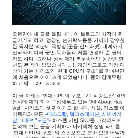
오랜만에 새 글을 올립니다. 이 블로그의 시작이 된
글이기도 하고, 엄청난 손가락노동을 기꺼이 감수한
한 독자분 덕분에 국방망(군용 인트라넷) 내에까지
전파되어 여러 군인 독자들과 저를 연결해 준 글이
기도 하며 (그러나 정작 제가 복무중이던 동안엔 한
번도 본 적이 없었습니다-_-), 개인적으로도 가장 애
착이 가는 시리즈인 '현대 CPU의 구조' 를 만 4년만
에 처음으로 이어 쓰게 되었습니다. 괜히 감개무량
하고 막 그러네요.ㅎㅎ
이 글 자체는 '현대 CPU의 구조 : 2014 증보판' 격인
동시에 제가 지금 구상해두고 있는 'All About Has
well' 시리즈의 첫 편이기도 합니다. 사실, 하스웰 아
키텍처와 모든
-데스크탑, 워크스테이션, 서버까지
말 그대로 "모든"-
하스웰 기반 SKU를 다각적으로
분석해 보는 글을 기획하다 아키텍처 설명 파트를
'현대 CPU의 구조' 의 스핀오프로 뽑아 보면 어떨까